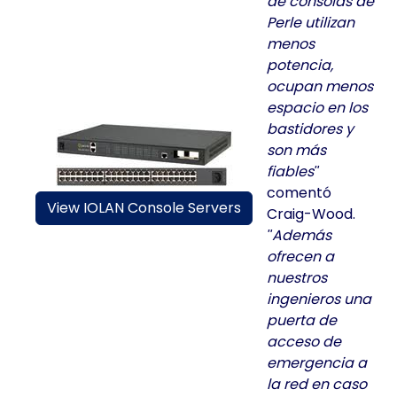
de consolas de
Perle utilizan
menos
potencia,
ocupan menos
espacio en los
bastidores y
son más
fiables
comentó
View IOLAN Console Servers
Craig-Wood.
Además
ofrecen a
nuestros
ingenieros una
puerta de
acceso de
emergencia a
la red en caso