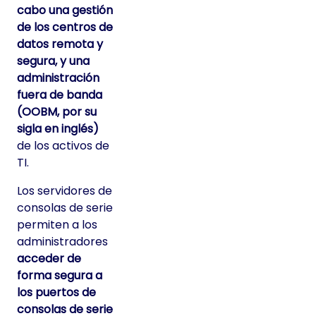
cabo una gestión
de los centros de
datos remota y
segura, y una
administración
fuera de banda
(OOBM, por su
sigla en inglés)
de los activos de
TI.
Los servidores de
consolas de serie
permiten a los
administradores
acceder de
forma segura a
los puertos de
consolas de serie