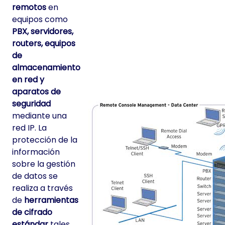
remotos
en
equipos como
PBX, servidores,
routers, equipos
de
almacenamiento
en red y
aparatos de
seguridad
mediante una
red IP. La
protección de la
información
sobre la gestión
de datos se
realiza a través
de
herramientas
de cifrado
estándar
tales