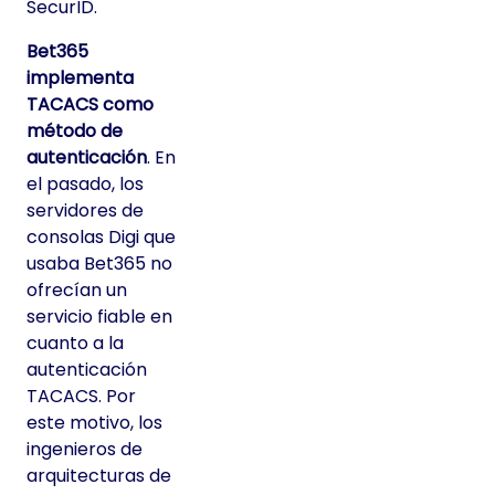
SecurID.
Bet365
implementa
TACACS como
método de
autenticación
. En
el pasado, los
servidores de
consolas Digi que
usaba Bet365 no
ofrecían un
servicio fiable en
cuanto a la
autenticación
TACACS. Por
este motivo, los
ingenieros de
arquitecturas de