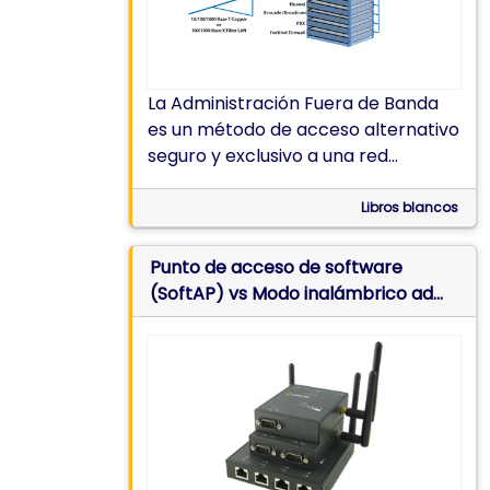
La Administración Fuera de Banda
es un método de acceso alternativo
seguro y exclusivo a una red
informática para administrar los
dispositivos conectados y los
Libros blancos
activos informáticos sin utilizar la
LAN corporativa
Punto de acceso de software
(SoftAP) vs Modo inalámbrico ad
hoc heredado