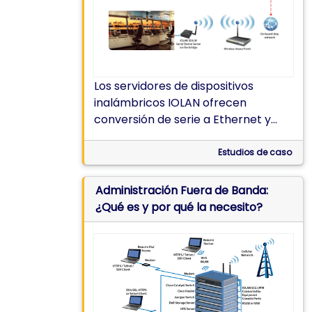
Los servidores de dispositivos
inalámbricos IOLAN ofrecen
conversión de serie a Ethernet y
permiten a 90POE transmitir y
acceder a los datos de los equipos
Estudios de caso
de navegación con puertos de
comunicación serie RS422 a través
Administración Fuera de Banda:
de WiFi.
¿Qué es y por qué la necesito?