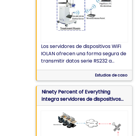
Los servidores de dispositivos WiFi
IOLAN ofrecen una forma segura de
transmitir datos serie RS232 a
través de Wi-Fi en un sistema
portátil para el tratamiento del
Estudios de caso
cáncer
Ninety Percent of Everything
integra servidores de dispositivos
inalámbricos de Perle para la
transmisión de datos en los barcos