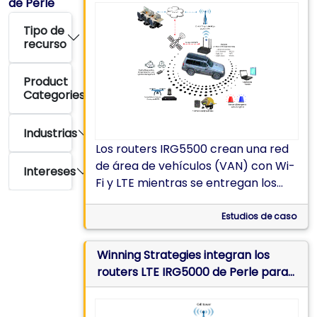
de Perle
Tipo de
recurso
Product
Categories
Industrias
Los routers IRG5500 crean una red
de área de vehículos (VAN) con Wi-
Intereses
Fi y LTE mientras se entregan los
suministros durante la respuesta a
las inundaciones y las tareas de
Estudios de caso
recuperación en las zonas de
catástrofe
Winning Strategies integran los
routers LTE IRG5000 de Perle para
proveen cobertura LTE de
conmutación por error cuando el