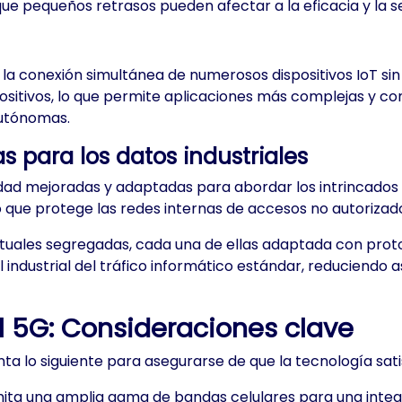
 que pequeños retrasos pueden afectar a la eficacia y la s
o la conexión simultánea de numerosos dispositivos IoT s
ositivos, lo que permite aplicaciones más complejas y co
 autónomas.
 para los datos industriales
ad mejoradas y adaptadas para abordar los intrincados req
o que protege las redes internas de accesos no autorizado
rtuales segregadas, cada una de ellas adaptada con prot
l industrial del tráfico informático estándar, reduciendo
al 5G: Consideraciones clave
nta lo siguiente para asegurarse de que la tecnología satis
mita una amplia gama de bandas celulares para una integr