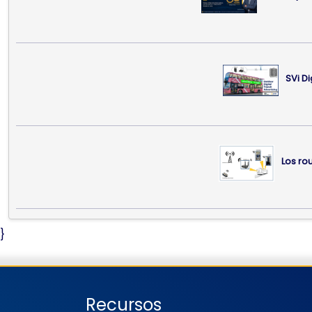
SVi Di
Los ro
}
Recursos