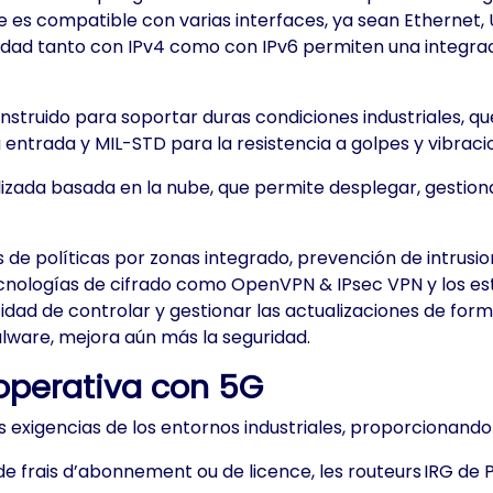
 es compatible con varias interfaces, ya sean Ethernet, U
dad tanto con IPv4 como con IPv6 permiten una integrac
nstruido para soportar duras condiciones industriales, q
a entrada y MIL-STD para la resistencia a golpes y vibraci
zada basada en la nube, que permite desplegar, gestiona
de políticas por zonas integrado, prevención de intrusion
cnologías de cifrado como OpenVPN & IPsec VPN y los e
cidad de controlar y gestionar las actualizaciones de fo
lware, mejora aún más la seguridad.
 operativa con 5G
s exigencias de los entornos industriales, proporcionando
rais d’abonnement ou de licence, les routeurs IRG de Perl