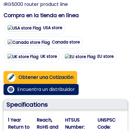
IRG5000 router product line
Compra en la tienda en línea
USA store
Canada store
UK store
EU store
Obtener una Cotización
Encuentra un distribuidor
Specifications
1 Year
Reach,
HTSUS
UNSPSC
Return to
RoHS and
Number:
Code: