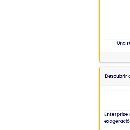
Una r
Descubrir q
Enterprise 
exageració