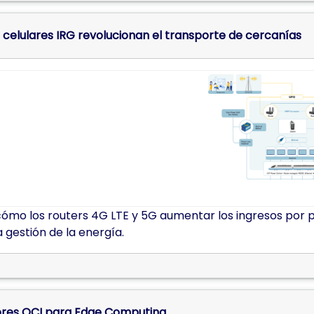
s celulares IRG revolucionan el transporte de cercanías
mo los routers 4G LTE y 5G aumentar los ingresos por pu
a gestión de la energía.
res OCI para Edge Computing