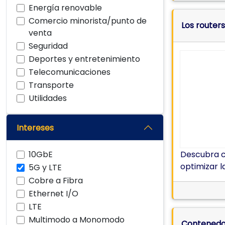
Energía renovable
Comercio minorista/punto de
Los router
venta
Seguridad
Deportes y entretenimiento
Telecomunicaciones
Transporte
Utilidades
Intereses
10GbE
Descubra có
optimizar l
5G y LTE
Cobre a Fibra
Ethernet I/O
LTE
Multimodo a Monomodo
Contenedo