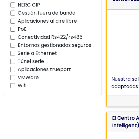
NERC CIP
Gestión fuera de banda
Aplicaciones al aire libre
PoE
Conectividad Rs422/rs485
Entornos gestionados seguros
Serie a Ethernet
Túnel serie
Aplicaciones trueport
VMWare
Nuestra so
Wifi
adaptadas a
El Centro A
Intelligenz
(RV)