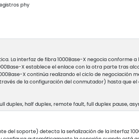
egistros phy
a. La interfaz de fibra 1000Base-X negocia conforme a l
 1000Base-X establece el enlace con la otra parte tras
1000Base-X continúa realizando el ciclo de negociación me
través de la configuración del conmutador) hasta que el
l duplex, half duplex, remote fault, full duplex pause, 
 del soporte) detecta la señalización de la interfaz 10
y configura automáticamente la conexión cuando está a