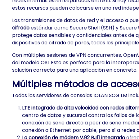
redes internas estén separadas entre sí. Si hay rec
estos recursos pueden colocarse en una red indepe
Las transmisiones de datos de red y el acceso a pu
cifrado
estándar como Secure Shell (SSH) y Secure S
protege datos sensibles y confidenciales antes de qu
dispositivos de cifrado de pares, todos los princip
Con múltiples sesiones de VPN concurrentes, Ope
del modelo OSI. Esto es perfecto para la interoperaci
solución correcta para una aplicación en concreto.
Múltiples métodos de acces
Todos los servidores de consolas IOLAN SCG LM incl
LTE integrado de alta velocidad con redes alt
centro de datos y sucursal contra los fallos de 
conexión de serie directa a peer de serie median
conexión a Ethernet por cable, pero sí a redes 
La conexión de módem V.92 RJ11 integrado
ofrec