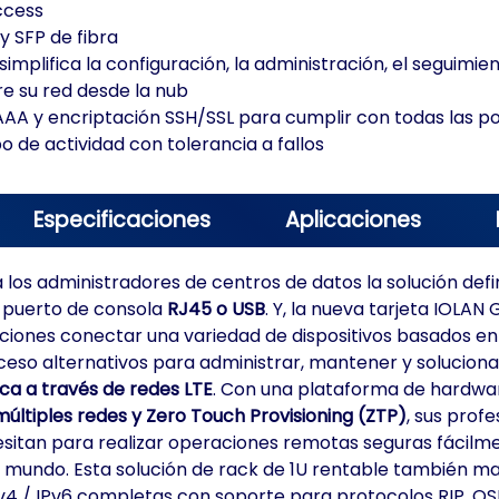
ccess
 SFP de fibra
simplifica la configuración, la administración, el seguimi
e su red desde la nub
A y encriptación SSH/SSL para cumplir con todas las pol
de actividad con tolerancia a fallos
Especificaciones
Aplicaciones
 los administradores de centros de datos la solución defi
n puerto de consola
RJ45 o USB
. Y, la nueva tarjeta IOLA
ciones conectar una variedad de dispositivos basados en 
so alternativos para administrar, mantener y solucionar 
ica a través de redes LTE
. Con una plataforma de hardwa
múltiples redes y Zero Touch Provisioning (ZTP)
, sus prof
itan para realizar operaciones remotas seguras fácilmen
l mundo. Esta solución de rack de 1U rentable también ma
4 / IPv6 completas con soporte para protocolos RIP, OS