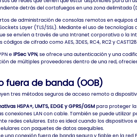
ursos de redes que tienen que estar disponibles para un u
ndiente detrás del cortafuegos en una zona delimitada (
ertos de administración de consolas remotos en equipos 
ockets Layer (TLS/SSL). Mediante el uso de tecnologías d
e se envíen a través de una Intranet corporativa o la Int
ales códigos de cifrado como AES, 3DES, RC4, RC2 y CAST1
nVPN e
IPSec VPN
, se ofrece una autenticación y una codif
ón de múltiples proveedores dentro de una red, ofreciendo 
o fuera de banda (OOB)
uyen tres métodos seguros de acceso remoto a dispositivo
ernativas HSPA+, UMTS, EDGE y GPRS/GSM
para proteger la 
las conexiones LAN con cable. También se puede utilizar p
te redes celulares. Esto es ideal cuando los dispositivos
celulares con paquetes de datos asequibles.
e una conexión fuera de banda segura y fiable en la red P