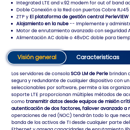
Integrated LTE and v.92 modem for out of band a
Doble Conexión a la Red con puertos Cobre RJ45 y
ZTP y
El plataforma de gestión central PerleVIEW
Alojamiento en la nube
-- Implemente y administr
Motor de enrutamiento avanzado con seguridad AA
Alimentación AC doble o 48vDC doble para tiempo 
Visión general
Caracteristicas
Los servidores de consola
SCG LM de Perle
brindan a
segura y redundante de cualquier dispositivo con u
seleccionables por software, permite a las organiza
soporte LTE proporcionan múltiples métodos de acce
como
transmitir datos desde equipos de misión crít
autenticación de dos factores, failover avanzado a 
operaciones de red (NOC) tendrán todo lo que neces
banda de los activos de TI desde cualquier parte de
Ethernet y agrega capacidades de enrutamiento IPv