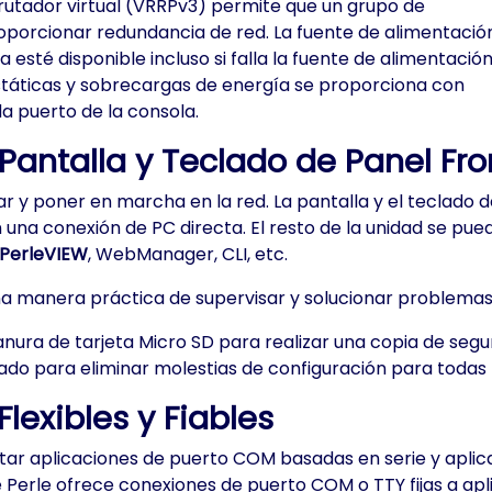
rutador virtual (VRRPv3) permite que un grupo de
proporcionar redundancia de red. La fuente de alimentació
 esté disponible incluso si falla la fuente de alimentació
ostáticas y sobrecargas de energía se proporciona con
a puerto de la consola.
 Pantalla y Teclado de Panel Fro
r y poner en marcha en la red. La pantalla y el teclado d
n una conexión de PC directa. El resto de la unidad se pue
PerleVIEW
, WebManager, CLI, etc.
a manera práctica de supervisar y solucionar problemas d
ranura de tarjeta Micro SD para realizar una copia de segu
o para eliminar molestias de configuración para todas la
lexibles y Fiables
ar aplicaciones de puerto COM basadas en serie y aplica
 Perle ofrece conexiones de puerto COM o TTY fijas a apli