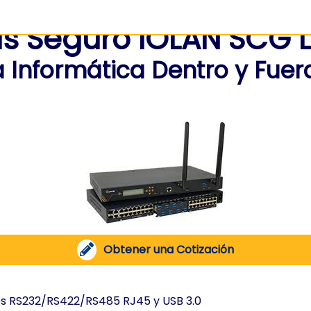
as Seguro IOLAN SCG 
a Informática Dentro y Fue
Obtener una Cotización
ces RS232/RS422/RS485 RJ45 y USB 3.0