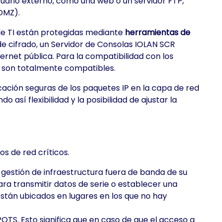
suario externo, como una web o un servidor FTP,
DMZ).
de TI están protegidas mediante
herramientas de
e cifrado, un Servidor de Consolas IOLAN SCR
ernet pública. Para la compatibilidad con los
28 son totalmente compatibles.
icación seguras de los paquetes IP en la capa de red
así flexibilidad y la posibilidad de ajustar la
s de red críticos.
gestión de infraestructura fuera de banda de su
ara transmitir datos de serie o establecer una
 están ubicados en lugares en los que no hay
OTS. Esto significa que en caso de que el acceso a